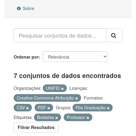
Sobre
Ordenar por
7 conjuntos de dados encontrados
Organizações:
UNIFEI
Licenças:
Creative Commons Atribuição
Formatos:
CSV
PDF
Grupos:
Pós Graduação
Etiquetas:
Bolsistas
Professor
Filtrar Resultados