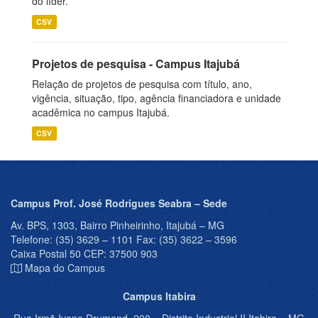
do líder.
CSV
Projetos de pesquisa - Campus Itajubá
Relação de projetos de pesquisa com título, ano,
vigência, situação, tipo, agência financiadora e unidade
acadêmica no campus Itajubá.
CSV
Campus Prof. José Rodrigues Seabra – Sede
Av. BPS, 1303, Bairro Pinheirinho, Itajubá – MG
Telefone: (35) 3629 – 1101 Fax: (35) 3622 – 3596
Caixa Postal 50 CEP: 37500 903
Mapa do Campus
Campus Itabira