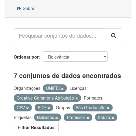
Sobre
Ordenar por
7 conjuntos de dados encontrados
Organizações:
UNIFEI
Licenças:
Creative Commons Atribuição
Formatos:
CSV
PDF
Grupos:
Pós Graduação
Etiquetas:
Bolsistas
Professor
Itabira
Filtrar Resultados