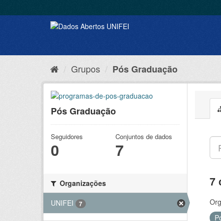
Grupos
Pós Graduação
Pós Graduação
Seguidores
Conjuntos de dados
0
7
7 
Organizações
Org
UNIFEI
7
P