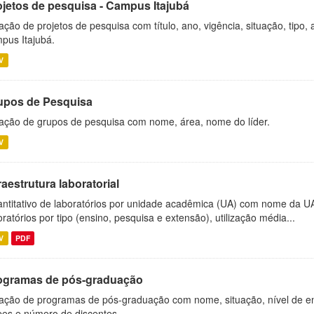
ojetos de pesquisa - Campus Itajubá
ação de projetos de pesquisa com título, ano, vigência, situação, tipo
pus Itajubá.
V
upos de Pesquisa
ação de grupos de pesquisa com nome, área, nome do líder.
V
raestrutura laboratorial
ntitativo de laboratórios por unidade acadêmica (UA) com nome da U
oratórios por tipo (ensino, pesquisa e extensão), utilização média...
V
PDF
ogramas de pós-graduação
ação de programas de pós-graduação com nome, situação, nível de ens
es e número de discentes.