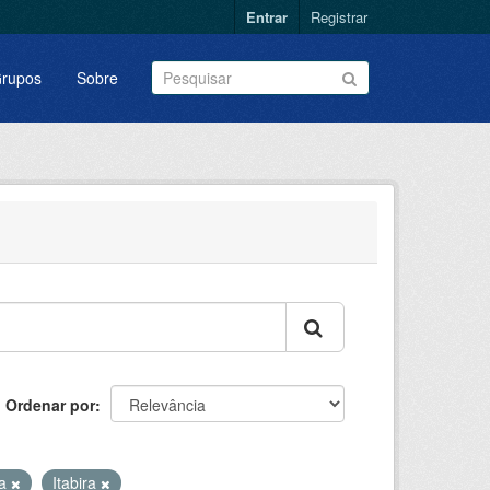
Entrar
Registrar
rupos
Sobre
Ordenar por
sa
Itabira