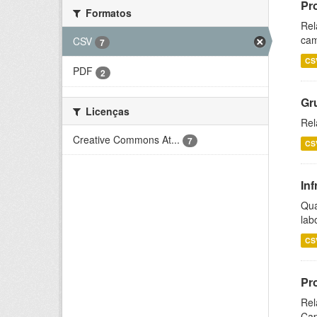
Pr
Formatos
Rel
cam
CSV
7
CS
PDF
2
Gr
Licenças
Rel
Creative Commons At...
7
CS
Inf
Qua
lab
CS
Pr
Rel
Cap