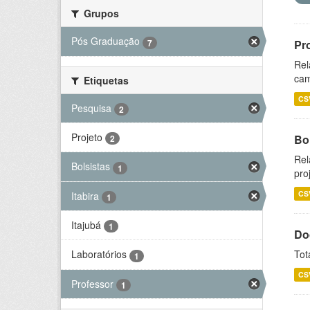
Grupos
Pós Graduação
7
Pr
Rel
cam
Etiquetas
CS
Pesquisa
2
Projeto
Bol
2
Rel
Bolsistas
1
pro
CS
Itabira
1
Itajubá
1
Do
Tot
Laboratórios
1
CS
Professor
1