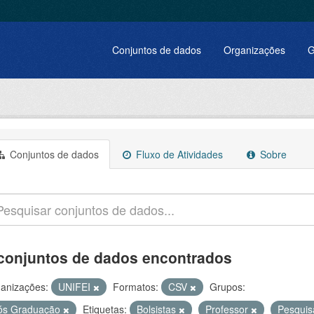
Conjuntos de dados
Organizações
G
Conjuntos de dados
Fluxo de Atividades
Sobre
conjuntos de dados encontrados
anizações:
UNIFEI
Formatos:
CSV
Grupos:
ós Graduação
Etiquetas:
Bolsistas
Professor
Pesqui