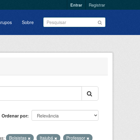
Entrar
Registrar
rupos
Sobre
Ordenar por
as:
Bolsistas
Itajubá
Professor