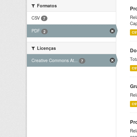
Formatos
Pr
Rel
CSV
7
Cap
PDF
2
CS
Licenças
Do
Tot
Creative Commons At...
7
CS
Gr
Rel
CS
Pr
Rel
cam