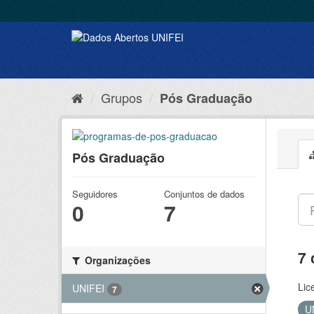
Grupos
Pós Graduação
Pós Graduação
Seguidores
Conjuntos de dados
0
7
7 
Organizações
Lic
UNIFEI
7
U