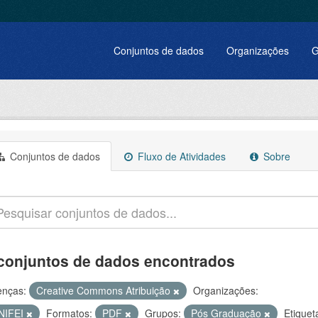
Conjuntos de dados
Organizações
G
Conjuntos de dados
Fluxo de Atividades
Sobre
conjuntos de dados encontrados
enças:
Creative Commons Atribuição
Organizações:
NIFEI
Formatos:
PDF
Grupos:
Pós Graduação
Etiquet