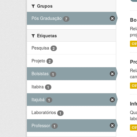
Grupos
Pós Graduação
7
Bol
Rel
pro
Etiquetas
CS
Pesquisa
2
Projeto
Pr
2
Rel
Bolsistas
1
cam
CS
Itabira
1
Itajubá
1
Inf
Qua
Laboratórios
1
lab
Professor
1
CS