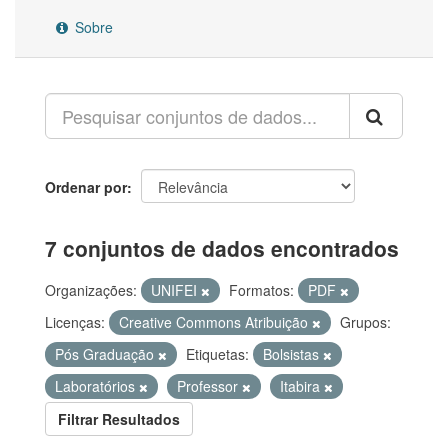
Sobre
Ordenar por
7 conjuntos de dados encontrados
Organizações:
UNIFEI
Formatos:
PDF
Licenças:
Creative Commons Atribuição
Grupos:
Pós Graduação
Etiquetas:
Bolsistas
Laboratórios
Professor
Itabira
Filtrar Resultados