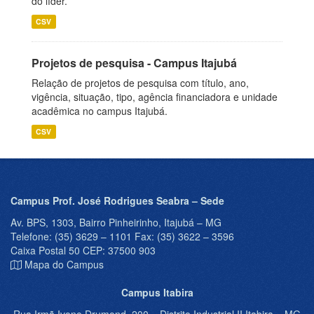
do líder.
CSV
Projetos de pesquisa - Campus Itajubá
Relação de projetos de pesquisa com título, ano,
vigência, situação, tipo, agência financiadora e unidade
acadêmica no campus Itajubá.
CSV
Campus Prof. José Rodrigues Seabra – Sede
Av. BPS, 1303, Bairro Pinheirinho, Itajubá – MG
Telefone: (35) 3629 – 1101 Fax: (35) 3622 – 3596
Caixa Postal 50 CEP: 37500 903
Mapa do Campus
Campus Itabira