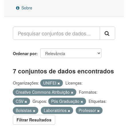
Sobre
Ordenar por
7 conjuntos de dados encontrados
Organizações:
UNIFEI
Licenças:
Creative Commons Atribuição
Formatos:
CSV
Grupos:
Pós Graduação
Etiquetas:
Bolsistas
Laboratórios
Professor
Filtrar Resultados