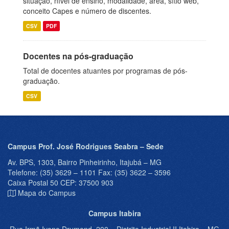
situação, nível de ensino, modalidade, área, sítio web,
conceito Capes e número de discentes.
CSV
PDF
Docentes na pós-graduação
Total de docentes atuantes por programas de pós-
graduação.
CSV
Campus Prof. José Rodrigues Seabra – Sede
Av. BPS, 1303, Bairro Pinheirinho, Itajubá – MG
Telefone: (35) 3629 – 1101 Fax: (35) 3622 – 3596
Caixa Postal 50 CEP: 37500 903
Mapa do Campus
Campus Itabira