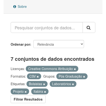
Sobre
Ordenar por
7 conjuntos de dados encontrados
Licenças:
Creative Commons Atribuição
Formatos:
CSV
Grupos:
Pós Graduação
Etiquetas:
Bolsistas
Laboratórios
Projeto
Itabira
Filtrar Resultados