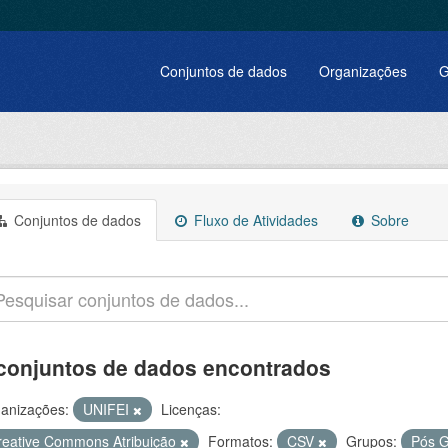
Conjuntos de dados
Organizações
G
Conjuntos de dados
Fluxo de Atividades
Sobre
conjuntos de dados encontrados
anizações:
UNIFEI
Licenças:
reative Commons Atribuição
Formatos:
CSV
Grupos:
Pós 