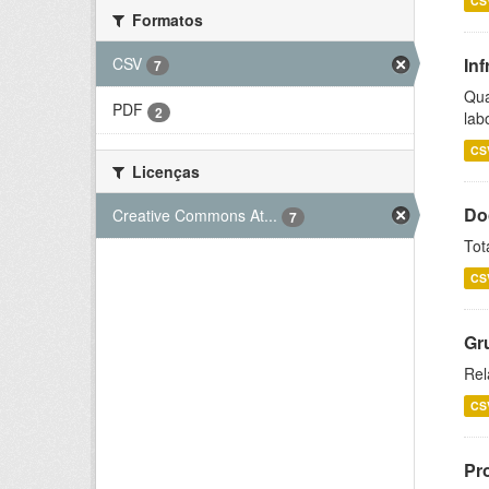
CS
Formatos
CSV
Inf
7
Qua
PDF
2
lab
CS
Licenças
Do
Creative Commons At...
7
Tot
CS
Gr
Rel
CS
Pr