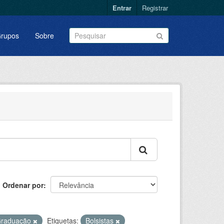
Entrar
Registrar
rupos
Sobre
Ordenar por
Graduação
Etiquetas:
Bolsistas