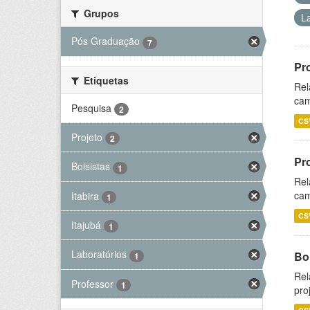
Grupos
L
Pós Graduação
7
Pr
Etiquetas
Rel
cam
Pesquisa
2
CS
Projeto
2
Pr
Bolsistas
1
Rel
cam
Itabira
1
CS
Itajubá
1
Laboratórios
Bol
1
Rel
Professor
1
pro