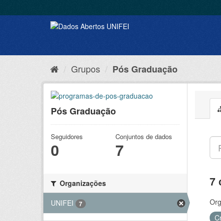
Grupos
Pós Graduação
Pós Graduação
Seguidores
Conjuntos de dados
0
7
7 
Organizações
Org
UNIFEI
7
C