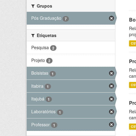
Grupos
Pós Graduação
7
Bol
Rel
pro
Etiquetas
CS
Pesquisa
2
Projeto
Pr
2
Rel
Bolsistas
1
cam
CS
Itabira
1
Itajubá
1
Pr
Rel
Laboratórios
1
cam
Professor
1
CS