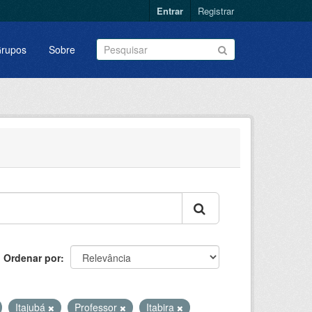
Entrar
Registrar
rupos
Sobre
Ordenar por
Itajubá
Professor
Itabira