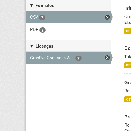
Formatos
Inf
Qua
CSV
7
lab
PDF
2
CS
Licenças
Do
Tot
Creative Commons At...
7
CS
Gr
Rel
CS
Pr
Rel
Cap