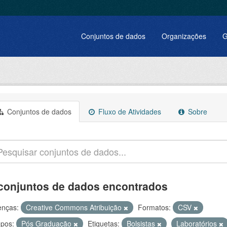
Conjuntos de dados
Organizações
G
Conjuntos de dados
Fluxo de Atividades
Sobre
conjuntos de dados encontrados
enças:
Creative Commons Atribuição
Formatos:
CSV
pos:
Pós Graduação
Etiquetas:
Bolsistas
Laboratórios