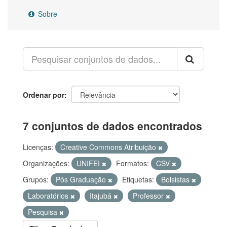
Sobre
Ordenar por
7 conjuntos de dados encontrados
Licenças:
Creative Commons Atribuição
Organizações:
UNIFEI
Formatos:
CSV
Grupos:
Pós Graduação
Etiquetas:
Bolsistas
Laboratórios
Itajubá
Professor
Pesquisa