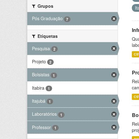
Grupos
I
Pós Graduação
7
Inf
Etiquetas
Qua
lab
Pesquisa
2
CS
Projeto
2
Pr
Bolsistas
1
Rel
cam
Itabira
1
CS
Itajubá
1
Laboratórios
Bol
1
Rel
Professor
1
pro