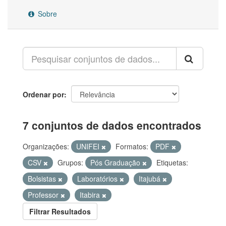
Sobre
Ordenar por
7 conjuntos de dados encontrados
Organizações:
UNIFEI
Formatos:
PDF
CSV
Grupos:
Pós Graduação
Etiquetas:
Bolsistas
Laboratórios
Itajubá
Professor
Itabira
Filtrar Resultados