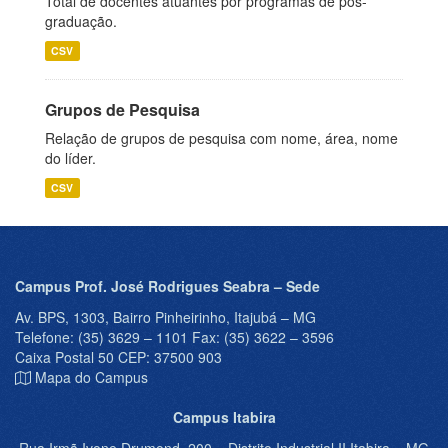
Total de docentes atuantes por programas de pós-
graduação.
CSV
Grupos de Pesquisa
Relação de grupos de pesquisa com nome, área, nome
do líder.
CSV
Campus Prof. José Rodrigues Seabra – Sede
Av. BPS, 1303, Bairro Pinheirinho, Itajubá – MG
Telefone: (35) 3629 – 1101 Fax: (35) 3622 – 3596
Caixa Postal 50 CEP: 37500 903
Mapa do Campus
Campus Itabira