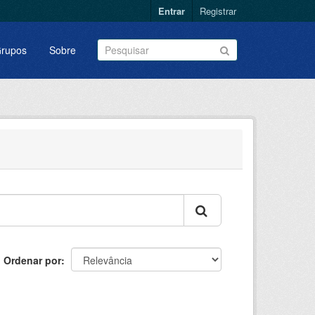
Entrar
Registrar
rupos
Sobre
Ordenar por