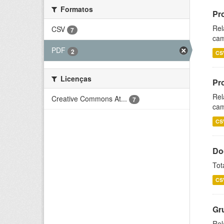
Formatos
Pr
Rel
CSV
7
cam
PDF
2
CS
Licenças
Pr
Rel
Creative Commons At...
7
cam
CS
Do
Tot
CS
Gr
Rel