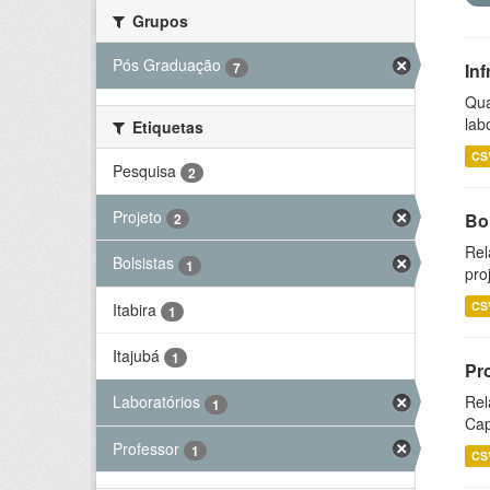
Grupos
Pós Graduação
7
Inf
Qua
lab
Etiquetas
CS
Pesquisa
2
Projeto
Bol
2
Rel
Bolsistas
1
pro
CS
Itabira
1
Itajubá
1
Pr
Rel
Laboratórios
1
Cap
Professor
1
CS