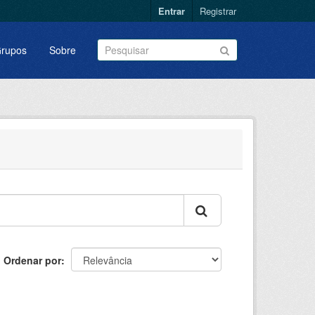
Entrar
Registrar
rupos
Sobre
Ordenar por