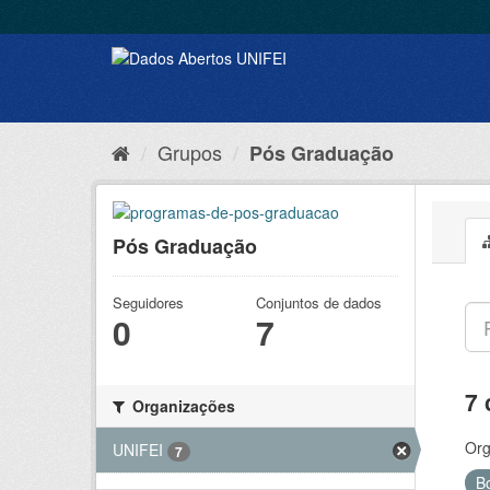
Grupos
Pós Graduação
Pós Graduação
Seguidores
Conjuntos de dados
0
7
7 
Organizações
Org
UNIFEI
7
B