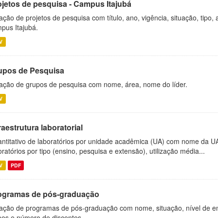
ojetos de pesquisa - Campus Itajubá
ação de projetos de pesquisa com título, ano, vigência, situação, tipo
pus Itajubá.
V
upos de Pesquisa
ação de grupos de pesquisa com nome, área, nome do líder.
V
raestrutura laboratorial
ntitativo de laboratórios por unidade acadêmica (UA) com nome da U
oratórios por tipo (ensino, pesquisa e extensão), utilização média...
V
PDF
ogramas de pós-graduação
ação de programas de pós-graduação com nome, situação, nível de ens
es e número de discentes.