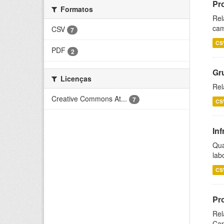
Pr
Formatos
Rel
cam
CSV
7
CS
PDF
2
Gr
Licenças
Rel
Creative Commons At...
7
CS
Inf
Qua
lab
CS
Pr
Rel
Cap