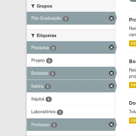
Grupos
Pós Graduação
7
Pr
Rel
cam
Etiquetas
CS
Pesquisa
2
Projeto
Bol
2
Rel
Bolsistas
1
pro
CS
Itabira
1
Itajubá
1
Do
Tot
Laboratórios
1
CS
Professor
1