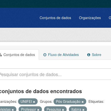
Conjuntos de dados
Organizações
G
Conjuntos de dados
Fluxo de Atividades
Sobre
conjuntos de dados encontrados
anizações:
UNIFEI
Grupos:
Pós Graduação
Etiquetas:
olsistas
Professor
Pesquisa
Itabira