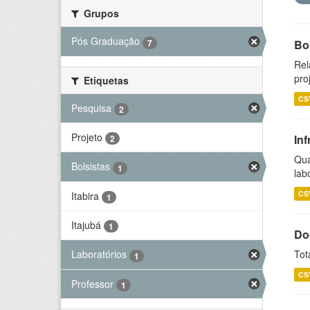
Grupos
Pós Graduação
7
Bol
Rel
pro
Etiquetas
CS
Pesquisa
2
Projeto
Inf
2
Qua
Bolsistas
1
lab
CS
Itabira
1
Itajubá
1
Do
Tot
Laboratórios
1
CS
Professor
1