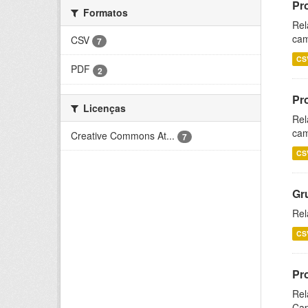
Pr
Formatos
Rel
cam
CSV
7
CS
PDF
2
Pr
Licenças
Rel
cam
Creative Commons At...
7
CS
Gr
Rel
CS
Pr
Rel
Cap