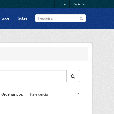
Entrar
Registrar
rupos
Sobre
Ordenar por