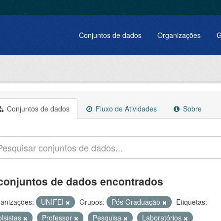
Conjuntos de dados
Organizações
G
Conjuntos de dados
Fluxo de Atividades
Sobre
conjuntos de dados encontrados
anizações:
UNIFEI
Grupos:
Pós Graduação
Etiquetas:
olsistas
Professor
Pesquisa
Laboratórios