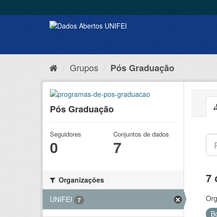
Grupos
Pós Graduação
Pós Graduação
Seguidores
Conjuntos de dados
0
7
7 
Organizações
Org
UNIFEI
7
B