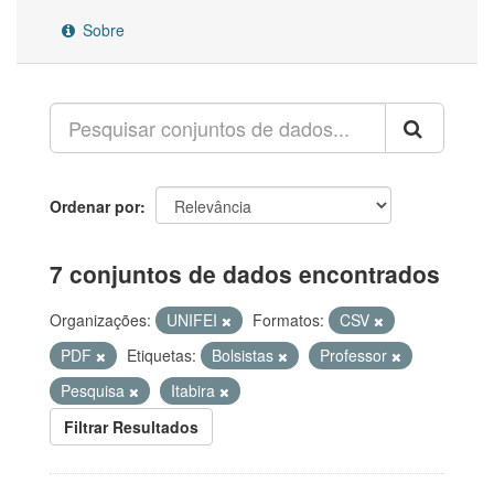
Sobre
Ordenar por
7 conjuntos de dados encontrados
Organizações:
UNIFEI
Formatos:
CSV
PDF
Etiquetas:
Bolsistas
Professor
Pesquisa
Itabira
Filtrar Resultados