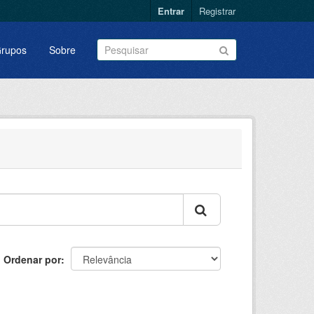
Entrar
Registrar
rupos
Sobre
Ordenar por