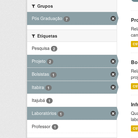
Grupos
Pós Graduação
7
Pr
Rel
cam
Etiquetas
CS
Pesquisa
2
Projeto
Bol
2
Rel
Bolsistas
1
pro
CS
Itabira
1
Itajubá
1
Inf
Qua
Laboratórios
1
lab
Professor
1
CS