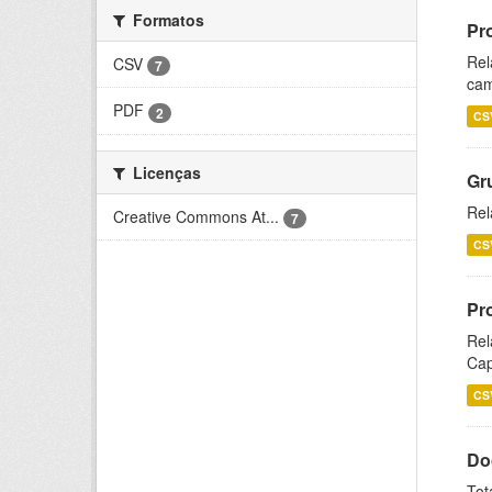
Formatos
Pr
Rel
CSV
7
cam
PDF
2
CS
Licenças
Gr
Rel
Creative Commons At...
7
CS
Pr
Rel
Cap
CS
Do
Tot