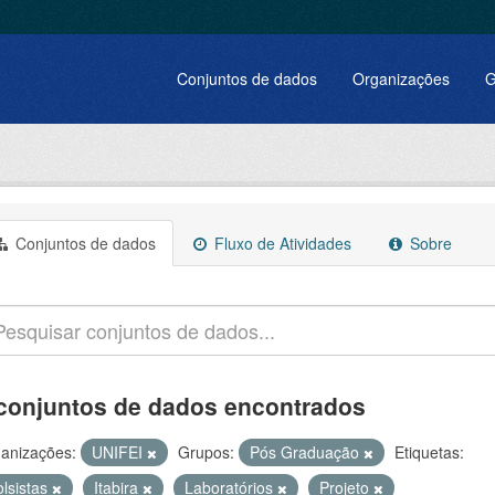
Conjuntos de dados
Organizações
G
Conjuntos de dados
Fluxo de Atividades
Sobre
conjuntos de dados encontrados
anizações:
UNIFEI
Grupos:
Pós Graduação
Etiquetas:
olsistas
Itabira
Laboratórios
Projeto