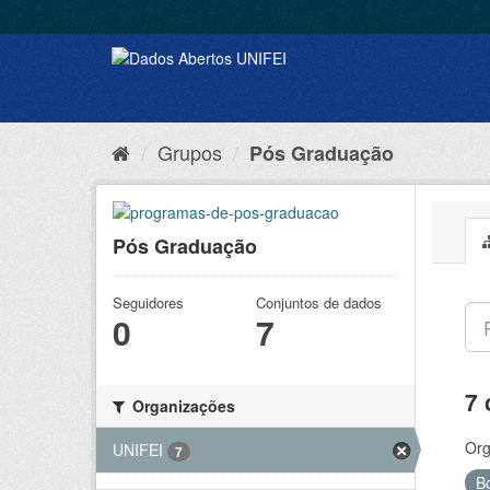
Grupos
Pós Graduação
Pós Graduação
Seguidores
Conjuntos de dados
0
7
7 
Organizações
Org
UNIFEI
7
B