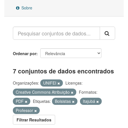
Sobre
Ordenar por
7 conjuntos de dados encontrados
Organizações:
UNIFEI
Licenças:
Creative Commons Atribuição
Formatos:
PDF
Etiquetas:
Bolsistas
Itajubá
Professor
Filtrar Resultados