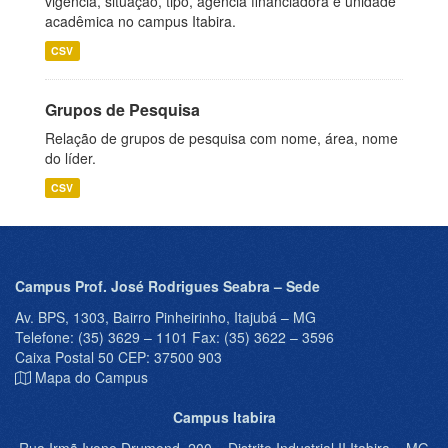
vigência, situação, tipo, agência financiadora e unidade
acadêmica no campus Itabira.
CSV
Grupos de Pesquisa
Relação de grupos de pesquisa com nome, área, nome
do líder.
CSV
Campus Prof. José Rodrigues Seabra – Sede
Av. BPS, 1303, Bairro Pinheirinho, Itajubá – MG
Telefone: (35) 3629 – 1101 Fax: (35) 3622 – 3596
Caixa Postal 50 CEP: 37500 903
Mapa do Campus
Campus Itabira