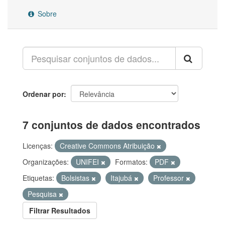
Sobre
Ordenar por
7 conjuntos de dados encontrados
Licenças:
Creative Commons Atribuição
Organizações:
UNIFEI
Formatos:
PDF
Etiquetas:
Bolsistas
Itajubá
Professor
Pesquisa
Filtrar Resultados