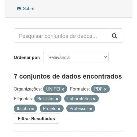
Sobre
Ordenar por
7 conjuntos de dados encontrados
Organizações:
UNIFEI
Formatos:
PDF
Etiquetas:
Bolsistas
Laboratórios
Itajubá
Projeto
Professor
Filtrar Resultados