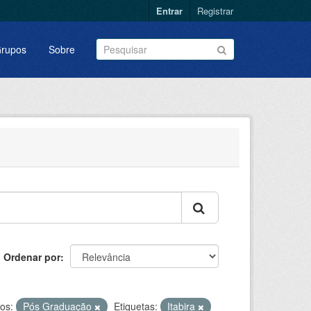
Entrar
Registrar
rupos
Sobre
Ordenar por
os:
Pós Graduação
Etiquetas:
Itabira