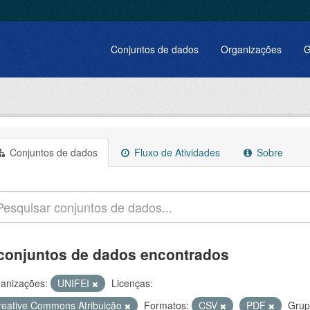
Conjuntos de dados
Organizações
G
Conjuntos de dados
Fluxo de Atividades
Sobre
conjuntos de dados encontrados
anizações:
UNIFEI
Licenças:
reative Commons Atribuição
Formatos:
CSV
PDF
Grup