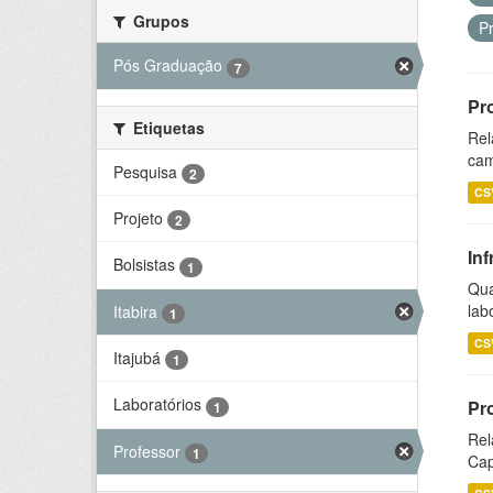
Grupos
P
Pós Graduação
7
Pr
Etiquetas
Rel
cam
Pesquisa
2
CS
Projeto
2
Inf
Bolsistas
1
Qua
lab
Itabira
1
CS
Itajubá
1
Laboratórios
Pr
1
Rel
Professor
1
Cap