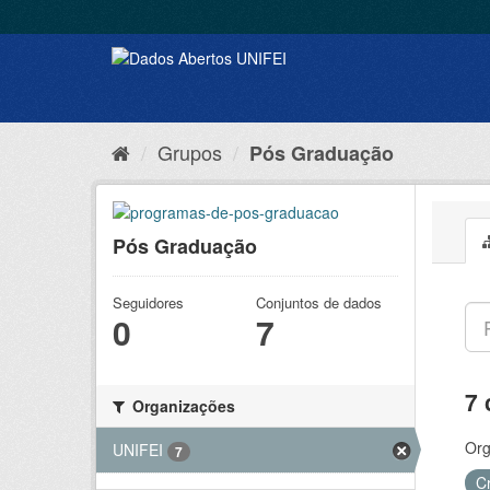
Grupos
Pós Graduação
Pós Graduação
Seguidores
Conjuntos de dados
0
7
7 
Organizações
Org
UNIFEI
7
C