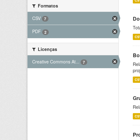
CS
Formatos
CSV
Do
7
Tot
PDF
2
CS
Licenças
Bol
Creative Commons At...
7
Rel
pro
CS
Gr
Rel
CS
Pr