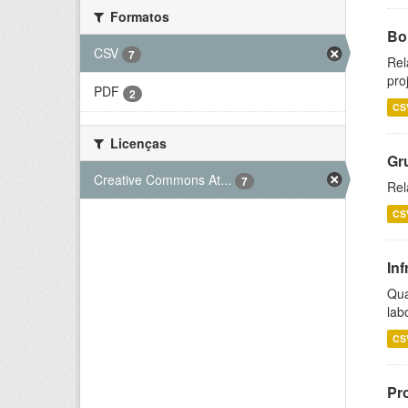
Formatos
Bol
CSV
7
Rel
pro
PDF
2
CS
Licenças
Gr
Creative Commons At...
7
Rel
CS
Inf
Qua
lab
CS
Pr