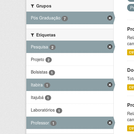
Grupos
P
Pós Graduação
7
Pr
Etiquetas
Rel
cam
Pesquisa
2
CS
Projeto
2
Do
Bolsistas
1
Tot
Itabira
1
CS
Itajubá
1
Pr
Laboratórios
1
Rel
cam
Professor
1
CS