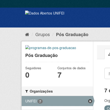
Grupos
Pós Graduação
Pós Graduação
Seguidores
Conjuntos de dados
0
7
7 
Organizações
Org
UNIFEI
7
C