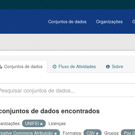
Conjuntos de dados
Organizações
G
Conjuntos de dados
Fluxo de Atividades
Sobre
conjuntos de dados encontrados
anizações:
UNIFEI
Licenças:
reative Commons Atribuição
Formatos:
CSV
Grupos:
Pós 