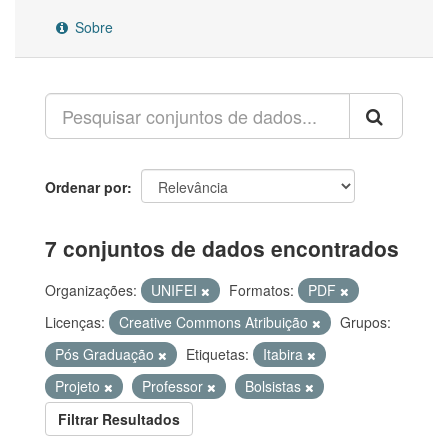
Sobre
Ordenar por
7 conjuntos de dados encontrados
Organizações:
UNIFEI
Formatos:
PDF
Licenças:
Creative Commons Atribuição
Grupos:
Pós Graduação
Etiquetas:
Itabira
Projeto
Professor
Bolsistas
Filtrar Resultados