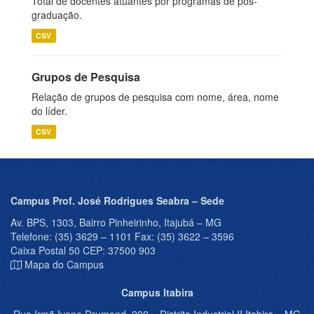
Total de docentes atuantes por programas de pós-
graduação.
CSV
Grupos de Pesquisa
Relação de grupos de pesquisa com nome, área, nome
do líder.
CSV
Campus Prof. José Rodrigues Seabra – Sede
Av. BPS, 1303, Bairro Pinheirinho, Itajubá – MG
Telefone: (35) 3629 – 1101 Fax: (35) 3622 – 3596
Caixa Postal 50 CEP: 37500 903
Mapa do Campus
Campus Itabira