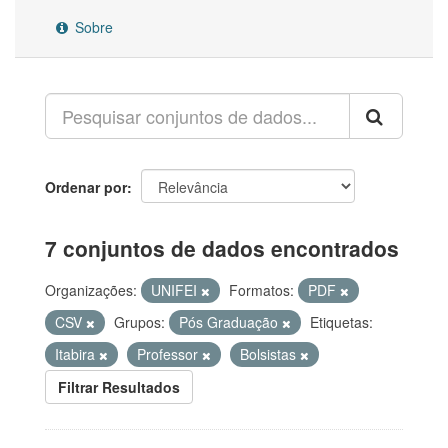
Sobre
Ordenar por
7 conjuntos de dados encontrados
Organizações:
UNIFEI
Formatos:
PDF
CSV
Grupos:
Pós Graduação
Etiquetas:
Itabira
Professor
Bolsistas
Filtrar Resultados