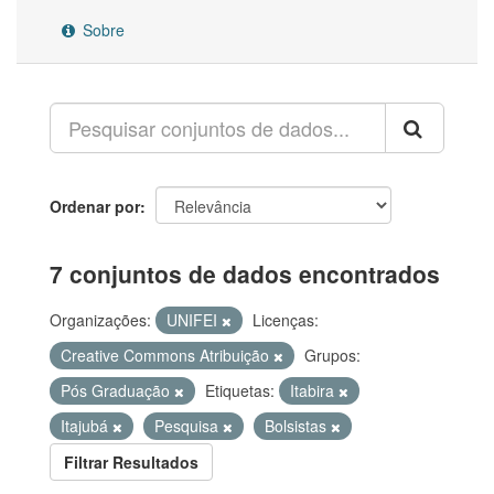
Sobre
Ordenar por
7 conjuntos de dados encontrados
Organizações:
UNIFEI
Licenças:
Creative Commons Atribuição
Grupos:
Pós Graduação
Etiquetas:
Itabira
Itajubá
Pesquisa
Bolsistas
Filtrar Resultados