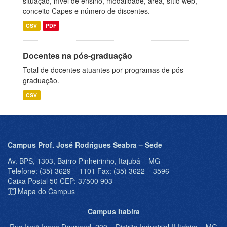
situação, nível de ensino, modalidade, área, sítio web,
conceito Capes e número de discentes.
CSV
PDF
Docentes na pós-graduação
Total de docentes atuantes por programas de pós-
graduação.
CSV
Campus Prof. José Rodrigues Seabra – Sede
Av. BPS, 1303, Bairro Pinheirinho, Itajubá – MG
Telefone: (35) 3629 – 1101 Fax: (35) 3622 – 3596
Caixa Postal 50 CEP: 37500 903
Mapa do Campus
Campus Itabira