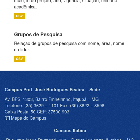
título, id do projeto, ano, vigência, situação, unidade
acadêmica.
CSV
Grupos de Pesquisa
Relação de grupos de pesquisa com nome, área, nome
do líder.
CSV
Campus Prof. José Rodrigues Seabra – Sede
Av. BPS, 1303, Bairro Pinheirinho, Itajubá – MG
Telefone: (35) 3629 – 1101 Fax: (35) 3622 – 3596
Caixa Postal 50 CEP: 37500 903
Mapa do Campus
Campus Itabira