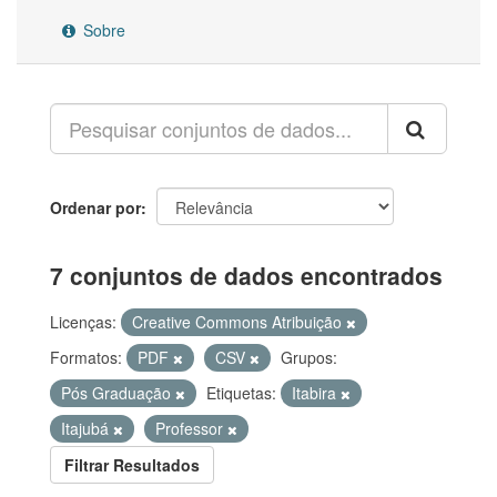
Sobre
Ordenar por
7 conjuntos de dados encontrados
Licenças:
Creative Commons Atribuição
Formatos:
PDF
CSV
Grupos:
Pós Graduação
Etiquetas:
Itabira
Itajubá
Professor
Filtrar Resultados