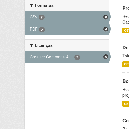
Formatos
Pr
Rel
CSV
7
Cap
PDF
2
CS
Licenças
Do
Tot
Creative Commons At...
7
CS
Bol
Rel
pro
CS
Gr
Rel