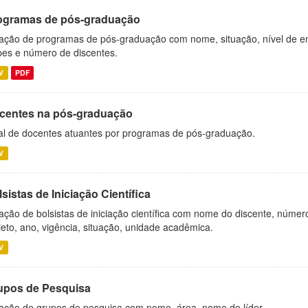
ogramas de pós-graduação
ação de programas de pós-graduação com nome, situação, nível de ens
es e número de discentes.
V
PDF
centes na pós-graduação
al de docentes atuantes por programas de pós-graduação.
V
sistas de Iniciação Científica
ação de bolsistas de iniciação científica com nome do discente, número 
jeto, ano, vigência, situação, unidade acadêmica.
V
upos de Pesquisa
ação de grupos de pesquisa com nome, área, nome do líder.