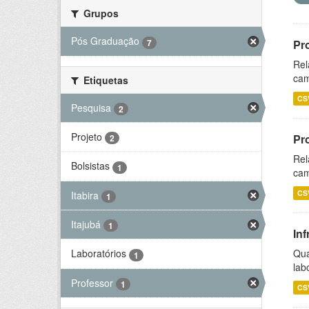
Grupos
Pós Graduação
7
Pr
Rel
cam
Etiquetas
CS
Pesquisa
2
Projeto
Pr
2
Rel
Bolsistas
1
cam
CS
Itabira
1
Itajubá
1
Inf
Qua
Laboratórios
1
lab
Professor
1
CS