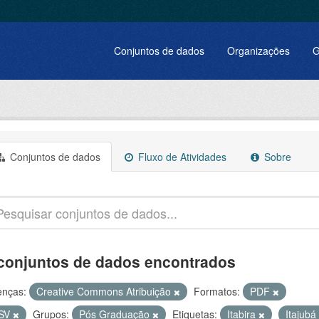
Conjuntos de dados
Organizações
G
Conjuntos de dados
Fluxo de Atividades
Sobre
conjuntos de dados encontrados
enças:
Creative Commons Atribuição
Formatos:
PDF
SV
Grupos:
Pós Graduação
Etiquetas:
Itabira
Itajubá