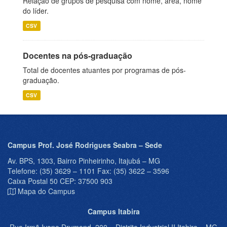
Relação de grupos de pesquisa com nome, área, nome
do líder.
CSV
Docentes na pós-graduação
Total de docentes atuantes por programas de pós-
graduação.
CSV
Campus Prof. José Rodrigues Seabra – Sede
Av. BPS, 1303, Bairro Pinheirinho, Itajubá – MG
Telefone: (35) 3629 – 1101 Fax: (35) 3622 – 3596
Caixa Postal 50 CEP: 37500 903
Mapa do Campus
Campus Itabira