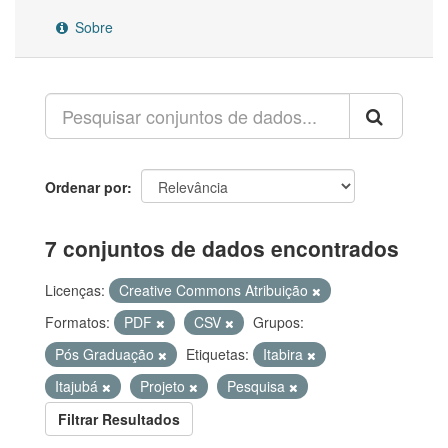
Sobre
Ordenar por
7 conjuntos de dados encontrados
Licenças:
Creative Commons Atribuição
Formatos:
PDF
CSV
Grupos:
Pós Graduação
Etiquetas:
Itabira
Itajubá
Projeto
Pesquisa
Filtrar Resultados