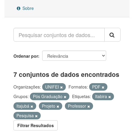
Sobre
Ordenar por
7 conjuntos de dados encontrados
Organizações:
UNIFEI
Formatos:
PDF
Grupos:
Pós Graduação
Etiquetas:
Itabira
Itajubá
Projeto
Professor
Pesquisa
Filtrar Resultados