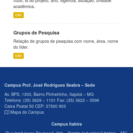
título, id do projeto, ano, vigência, situação, unidade
acadêmica.
CSV
Grupos de Pesquisa
Relação de grupos de pesquisa com nome, área, nome
do líder.
CSV
Campus Prof. José Rodrigues Seabra – Sede
Av. BPS, 1303, Bairro Pinheirinho, Itajubá – MG
Telefone: (35) 3629 – 1101 Fax: (35) 3622 – 3596
Caixa Postal 50 CEP: 37500 903
Mapa do Campus
Campus Itabira