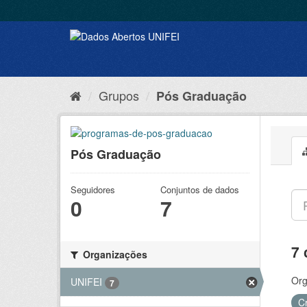
Grupos
Pós Graduação
Pós Graduação
Seguidores
Conjuntos de dados
0
7
7 
Organizações
Org
UNIFEI
7
C