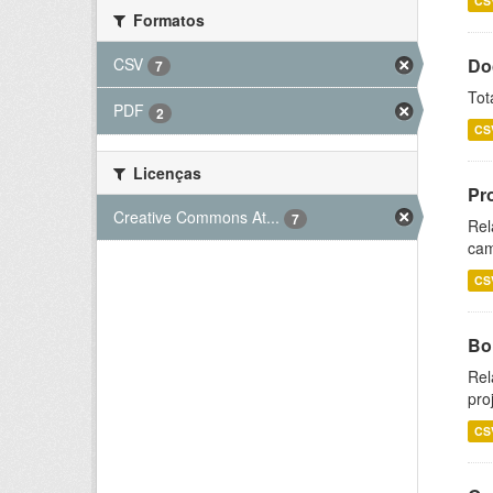
CS
Formatos
CSV
Do
7
Tot
PDF
2
CS
Licenças
Pr
Creative Commons At...
7
Rel
cam
CS
Bol
Rel
pro
CS