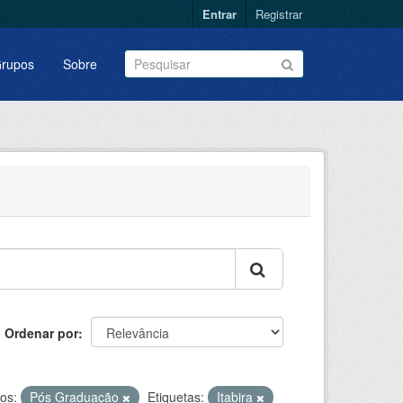
Entrar
Registrar
rupos
Sobre
Ordenar por
os:
Pós Graduação
Etiquetas:
Itabira