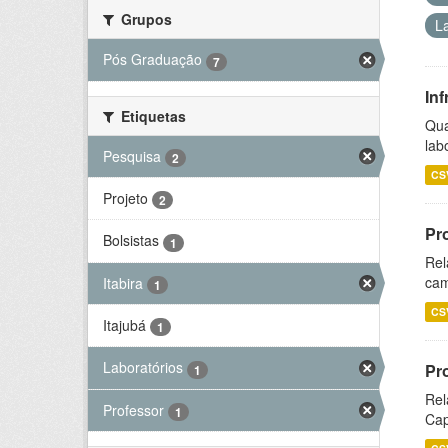
Grupos
L
Pós Graduação
7
Inf
Etiquetas
Qua
lab
Pesquisa
2
CS
Projeto
2
Pr
Bolsistas
1
Rel
cam
Itabira
1
CS
Itajubá
1
Laboratórios
Pr
1
Rel
Professor
1
Cap