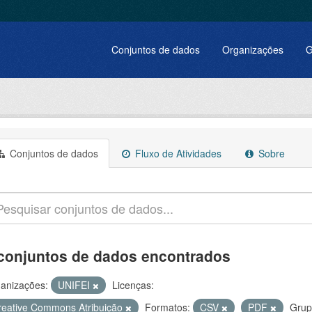
Conjuntos de dados
Organizações
G
Conjuntos de dados
Fluxo de Atividades
Sobre
conjuntos de dados encontrados
anizações:
UNIFEI
Licenças:
reative Commons Atribuição
Formatos:
CSV
PDF
Grup