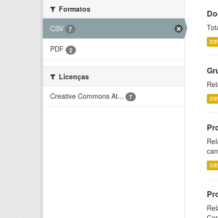
Formatos
Do
Tot
CSV
7
CS
PDF
2
Gr
Licenças
Rel
Creative Commons At...
7
CS
Pr
Rel
cam
CS
Pr
Rel
Cap