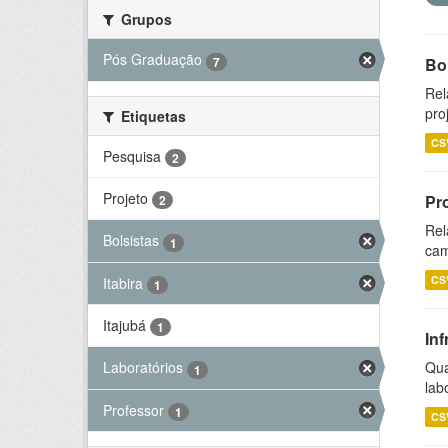
Grupos
Pós Graduação
7
Bol
Rel
pro
Etiquetas
CS
Pesquisa
2
Projeto
Pr
2
Rel
Bolsistas
1
cam
CS
Itabira
1
Itajubá
1
Inf
Qua
Laboratórios
1
lab
Professor
1
CS