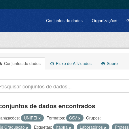
Conjuntos de dados
Organizações
G
Conjuntos de dados
Fluxo de Atividades
Sobre
conjuntos de dados encontrados
anizações:
UNIFEI
Formatos:
CSV
Grupos:
ós Graduação
Etiquetas:
Itabira
Laboratórios
Profes