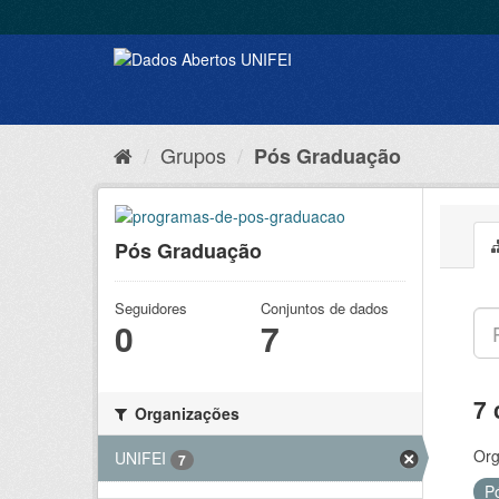
Grupos
Pós Graduação
Pós Graduação
Seguidores
Conjuntos de dados
0
7
7 
Organizações
Org
UNIFEI
7
P