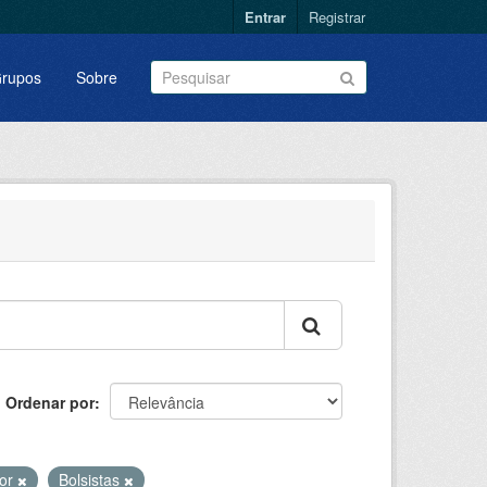
Entrar
Registrar
rupos
Sobre
Ordenar por
sor
Bolsistas