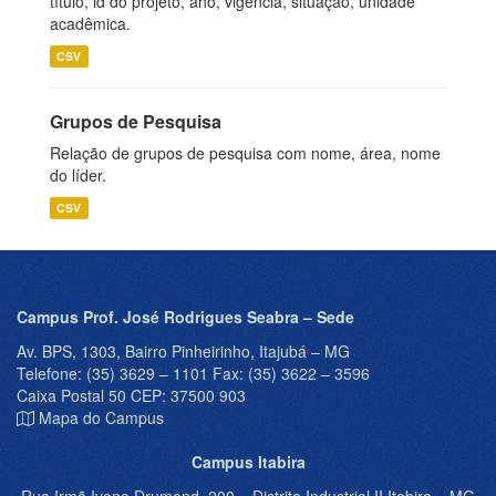
título, id do projeto, ano, vigência, situação, unidade
acadêmica.
CSV
Grupos de Pesquisa
Relação de grupos de pesquisa com nome, área, nome
do líder.
CSV
Campus Prof. José Rodrigues Seabra – Sede
Av. BPS, 1303, Bairro Pinheirinho, Itajubá – MG
Telefone: (35) 3629 – 1101 Fax: (35) 3622 – 3596
Caixa Postal 50 CEP: 37500 903
Mapa do Campus
Campus Itabira