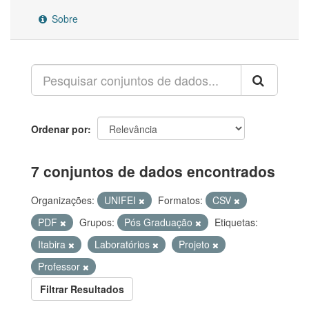
Sobre
Ordenar por
7 conjuntos de dados encontrados
Organizações:
UNIFEI
Formatos:
CSV
PDF
Grupos:
Pós Graduação
Etiquetas:
Itabira
Laboratórios
Projeto
Professor
Filtrar Resultados