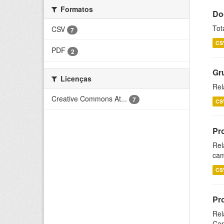
Formatos
Do
Tot
CSV
7
CS
PDF
2
Gr
Licenças
Rel
Creative Commons At...
7
CS
Pr
Rel
cam
CS
Pr
Rel
Cap