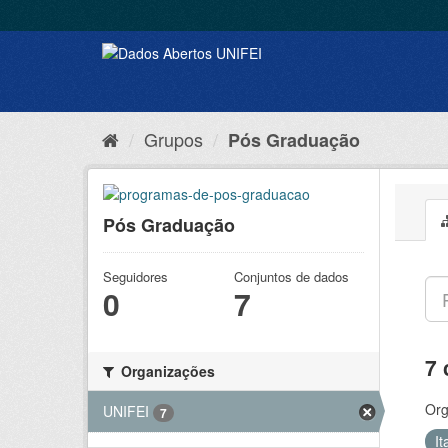
Grupos
Pós Graduação
Pós Graduação
Seguidores
Conjuntos de dados
0
7
7 
Organizações
Org
UNIFEI
7
It