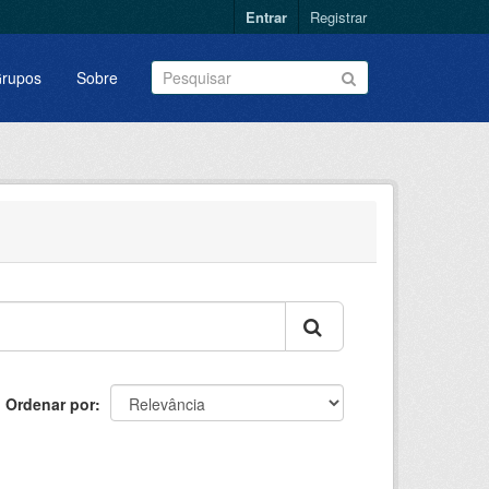
Entrar
Registrar
rupos
Sobre
Ordenar por