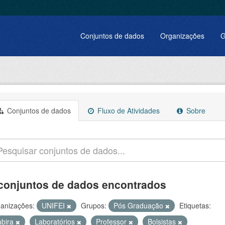
Conjuntos de dados
Organizações
G
Conjuntos de dados
Fluxo de Atividades
Sobre
conjuntos de dados encontrados
anizações:
UNIFEI
Grupos:
Pós Graduação
Etiquetas:
abira
Laboratórios
Professor
Bolsistas