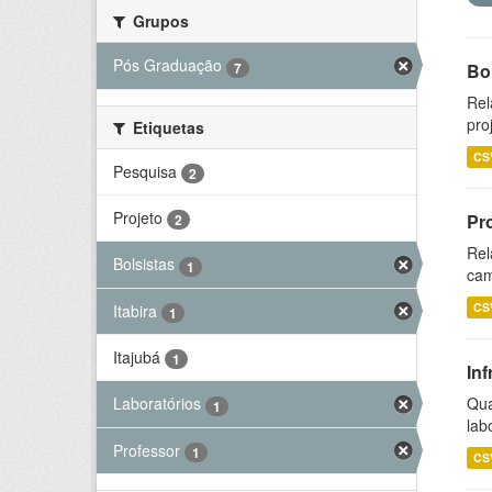
Grupos
Pós Graduação
7
Bol
Rel
pro
Etiquetas
CS
Pesquisa
2
Projeto
Pr
2
Rel
Bolsistas
1
cam
CS
Itabira
1
Itajubá
1
Inf
Qua
Laboratórios
1
lab
Professor
1
CS