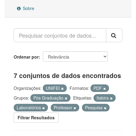
Sobre
Ordenar por
7 conjuntos de dados encontrados
Organizações:
UNIFEI
Formatos:
PDF
Grupos:
Pós Graduação
Etiquetas:
Itabira
Laboratórios
Professor
Pesquisa
Filtrar Resultados