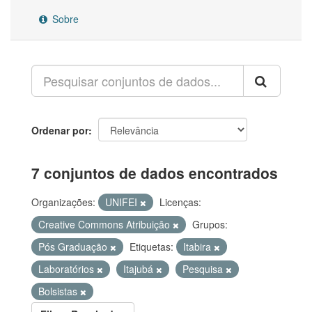
Sobre
Ordenar por
7 conjuntos de dados encontrados
Organizações:
UNIFEI
Licenças:
Creative Commons Atribuição
Grupos:
Pós Graduação
Etiquetas:
Itabira
Laboratórios
Itajubá
Pesquisa
Bolsistas