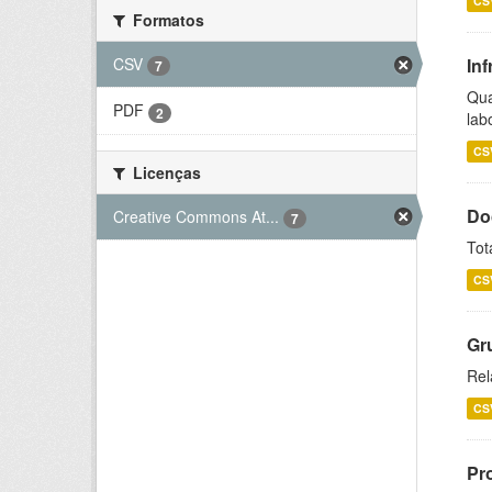
CS
Formatos
CSV
Inf
7
Qua
PDF
2
lab
CS
Licenças
Do
Creative Commons At...
7
Tot
CS
Gr
Rel
CS
Pr