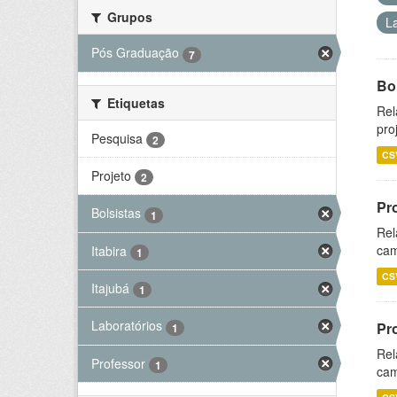
Grupos
L
Pós Graduação
7
Bol
Etiquetas
Rel
pro
Pesquisa
2
CS
Projeto
2
Pr
Bolsistas
1
Rel
cam
Itabira
1
CS
Itajubá
1
Laboratórios
Pr
1
Rel
Professor
1
cam