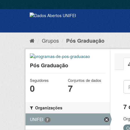
Grupos
Pós Graduação
Pós Graduação
Seguidores
Conjuntos de dados
0
7
7 
Organizações
Org
UNIFEI
7
C