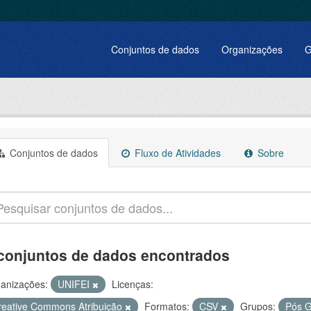
Conjuntos de dados
Organizações
G
Conjuntos de dados
Fluxo de Atividades
Sobre
conjuntos de dados encontrados
anizações:
UNIFEI
Licenças:
reative Commons Atribuição
Formatos:
CSV
Grupos:
Pós 