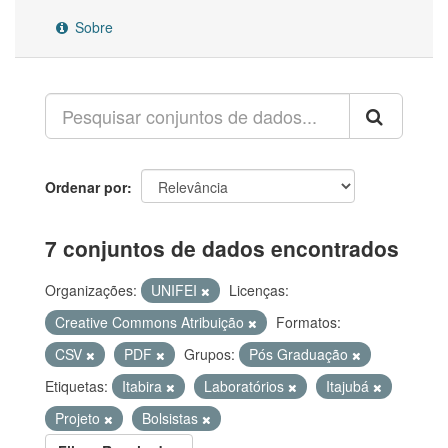
Sobre
Ordenar por
7 conjuntos de dados encontrados
Organizações:
UNIFEI
Licenças:
Creative Commons Atribuição
Formatos:
CSV
PDF
Grupos:
Pós Graduação
Etiquetas:
Itabira
Laboratórios
Itajubá
Projeto
Bolsistas