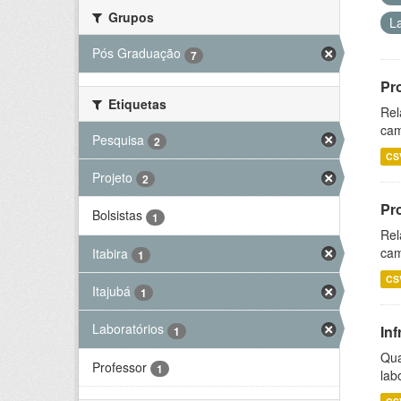
Grupos
L
Pós Graduação
7
Pr
Etiquetas
Rel
cam
Pesquisa
2
CS
Projeto
2
Pr
Bolsistas
1
Rel
cam
Itabira
1
CS
Itajubá
1
Laboratórios
Inf
1
Qua
Professor
1
lab