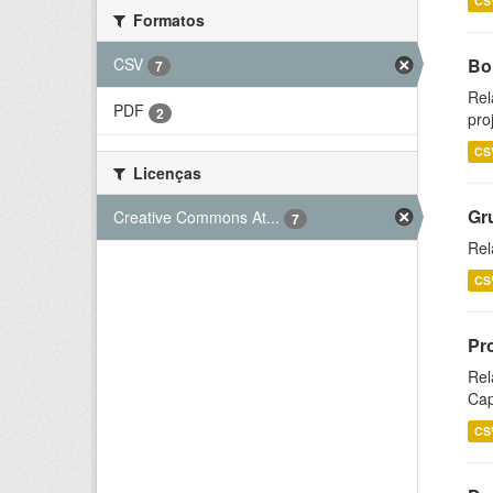
CS
Formatos
CSV
Bol
7
Rel
PDF
2
pro
CS
Licenças
Gr
Creative Commons At...
7
Rel
CS
Pr
Rel
Cap
CS