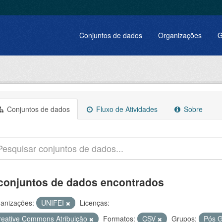
Conjuntos de dados
Organizações
G
Conjuntos de dados
Fluxo de Atividades
Sobre
conjuntos de dados encontrados
anizações:
UNIFEI
Licenças:
reative Commons Atribuição
Formatos:
CSV
Grupos:
Pós 