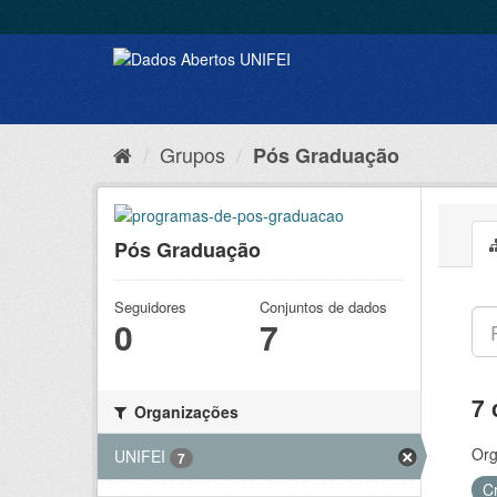
Grupos
Pós Graduação
Pós Graduação
Seguidores
Conjuntos de dados
0
7
7 
Organizações
Org
UNIFEI
7
C