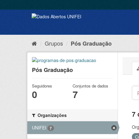
Grupos
Pós Graduação
Pós Graduação
Seguidores
Conjuntos de dados
0
7
7 
Organizações
Org
UNIFEI
7
C