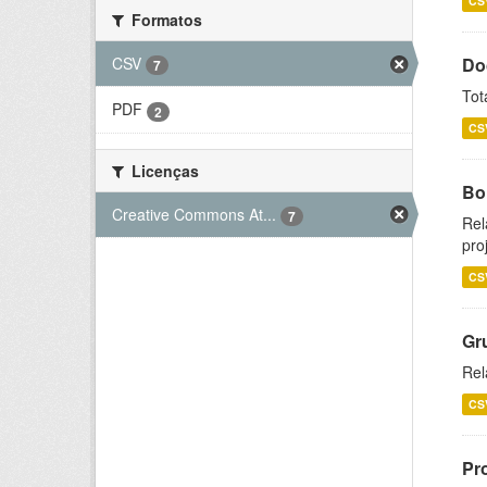
CS
Formatos
CSV
Do
7
Tot
PDF
2
CS
Licenças
Bol
Creative Commons At...
7
Rel
pro
CS
Gr
Rel
CS
Pr