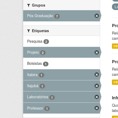
Grupos
L
Pós Graduação
7
Pr
Etiquetas
Rel
cam
Pesquisa
2
CS
Projeto
2
Pr
Bolsistas
1
Rel
cam
Itabira
1
CS
Itajubá
1
Laboratórios
Inf
1
Qua
Professor
1
lab