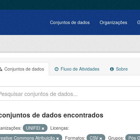
Conjuntos de dados
Organizações
G
Conjuntos de dados
Fluxo de Atividades
Sobre
conjuntos de dados encontrados
anizações:
UNIFEI
Licenças:
reative Commons Atribuição
Formatos:
CSV
Grupos:
Pós 