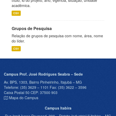
título, id do projeto, ano, vigência, situação, unidade
acadêmica.
CSV
Grupos de Pesquisa
Relação de grupos de pesquisa com nome, área, nome
do líder.
CSV
Campus Prof. José Rodrigues Seabra – Sede
Av. BPS, 1303, Bairro Pinheirinho, Itajubá – MG
Telefone: (35) 3629 – 1101 Fax: (35) 3622 – 3596
Caixa Postal 50 CEP: 37500 903
Mapa do Campus
Campus Itabira