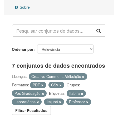
Sobre
Ordenar por
7 conjuntos de dados encontrados
Licenças:
Creative Commons Atribuição
Formatos:
PDF
CSV
Grupos:
Pós Graduação
Etiquetas:
Itabira
Laboratórios
Itajubá
Professor
Filtrar Resultados