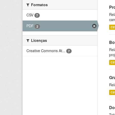
Formatos
Pr
Rel
CSV
7
cam
PDF
2
CS
Licenças
Bol
Rel
Creative Commons At...
7
pro
CS
Gr
Rel
CS
Do
Tot