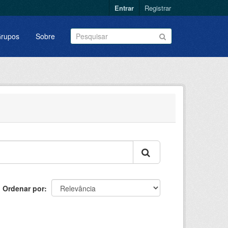
Entrar
Registrar
rupos
Sobre
Ordenar por