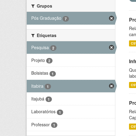
Grupos
Pós Graduação
7
Pr
Rel
cam
Etiquetas
CS
Pesquisa
2
Projeto
Inf
2
Qua
Bolsistas
1
lab
CS
Itabira
1
Itajubá
1
Pr
Rel
Laboratórios
1
Cap
Professor
1
CS