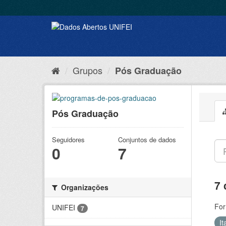
Grupos
Pós Graduação
Pós Graduação
Seguidores
Conjuntos de dados
0
7
7 
Organizações
For
UNIFEI
7
It