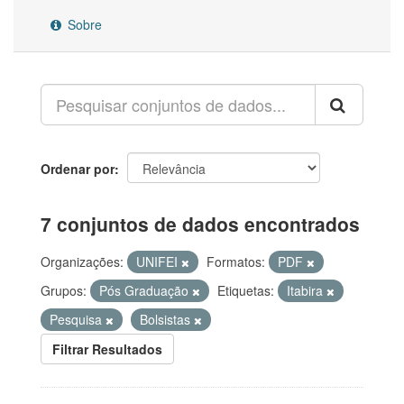
Sobre
Ordenar por
7 conjuntos de dados encontrados
Organizações:
UNIFEI
Formatos:
PDF
Grupos:
Pós Graduação
Etiquetas:
Itabira
Pesquisa
Bolsistas
Filtrar Resultados