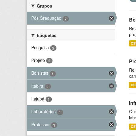
Grupos
Pós Graduação
7
Bol
Rel
pro
Etiquetas
CS
Pesquisa
2
Projeto
Pr
2
Rel
Bolsistas
1
cam
CS
Itabira
1
Itajubá
1
Inf
Qua
Laboratórios
1
lab
Professor
1
CS