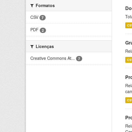
Formatos
Do
Tot
CSV
7
CS
PDF
2
Gr
Licenças
Rel
Creative Commons At...
7
CS
Pr
Rel
cam
CS
Pr
Rel
Cap