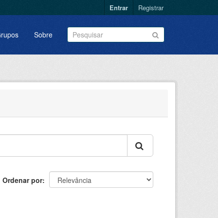
Entrar
Registrar
rupos
Sobre
Ordenar por