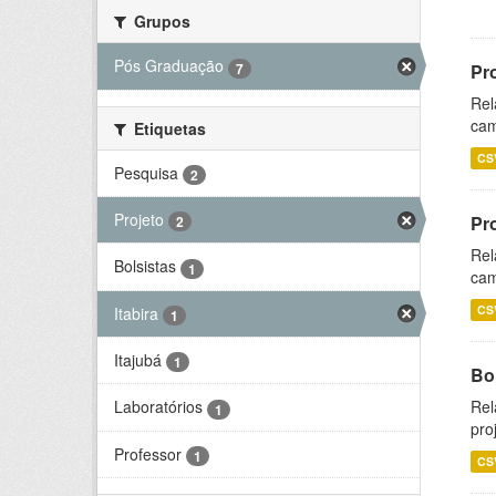
Grupos
Pós Graduação
7
Pr
Rel
cam
Etiquetas
CS
Pesquisa
2
Projeto
Pr
2
Rel
Bolsistas
1
cam
CS
Itabira
1
Itajubá
1
Bol
Rel
Laboratórios
1
pro
Professor
1
CS