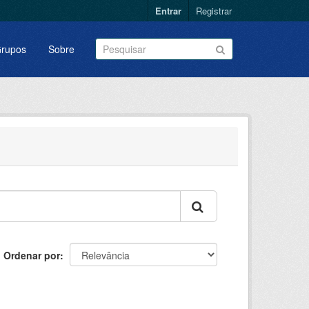
Entrar
Registrar
rupos
Sobre
Ordenar por