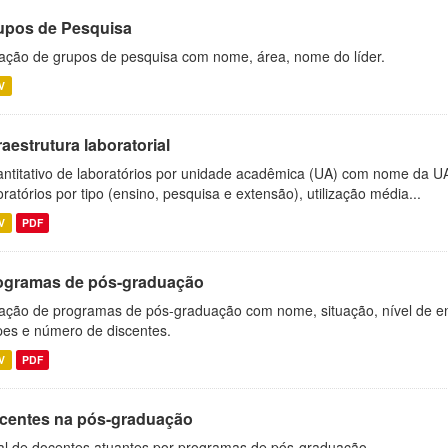
upos de Pesquisa
ação de grupos de pesquisa com nome, área, nome do líder.
V
raestrutura laboratorial
ntitativo de laboratórios por unidade acadêmica (UA) com nome da U
oratórios por tipo (ensino, pesquisa e extensão), utilização média...
V
PDF
ogramas de pós-graduação
ação de programas de pós-graduação com nome, situação, nível de ens
es e número de discentes.
V
PDF
centes na pós-graduação
al de docentes atuantes por programas de pós-graduação.