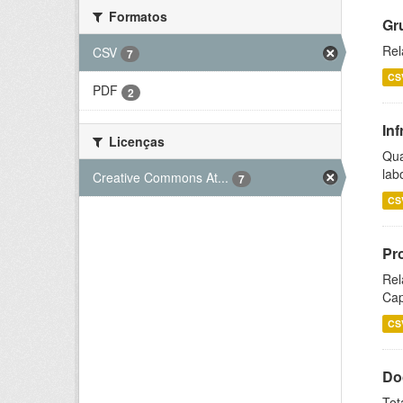
Formatos
Gr
Rel
CSV
7
CS
PDF
2
Inf
Licenças
Qua
lab
Creative Commons At...
7
CS
Pr
Rel
Cap
CS
Do
Tot