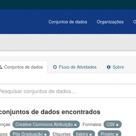
Conjuntos de dados
Organizações
G
Conjuntos de dados
Fluxo de Atividades
Sobre
conjuntos de dados encontrados
enças:
Creative Commons Atribuição
Formatos:
CSV
pos:
Pós Graduação
Etiquetas:
Itabira
Projeto