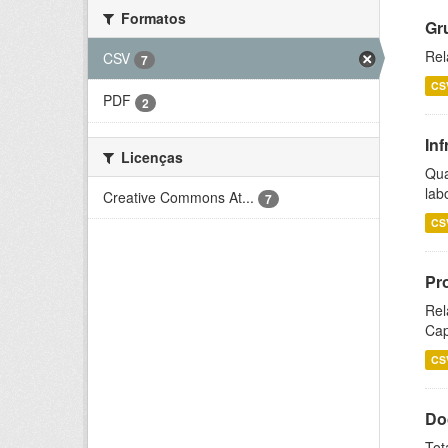
Formatos
Gr
Rel
CSV
7
CS
PDF
2
Inf
Licenças
Qua
lab
Creative Commons At...
7
CS
Pr
Rel
Cap
CS
Do
Tot