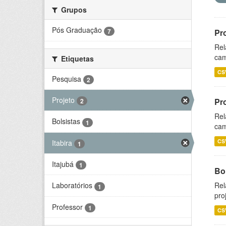
Grupos
Pós Graduação
7
Pr
Rel
cam
Etiquetas
CS
Pesquisa
2
Projeto
Pr
2
Rel
Bolsistas
1
cam
CS
Itabira
1
Itajubá
1
Bol
Rel
Laboratórios
1
pro
Professor
1
CS