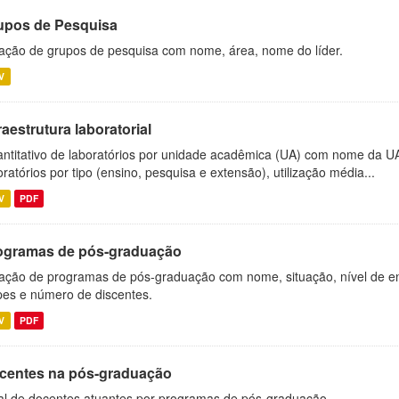
upos de Pesquisa
ação de grupos de pesquisa com nome, área, nome do líder.
V
raestrutura laboratorial
ntitativo de laboratórios por unidade acadêmica (UA) com nome da U
oratórios por tipo (ensino, pesquisa e extensão), utilização média...
V
PDF
ogramas de pós-graduação
ação de programas de pós-graduação com nome, situação, nível de ens
es e número de discentes.
V
PDF
centes na pós-graduação
al de docentes atuantes por programas de pós-graduação.