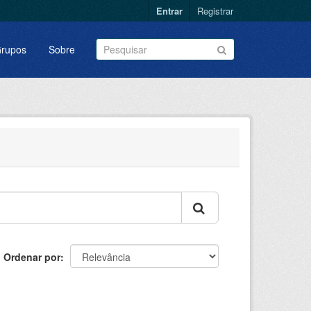
Entrar
Registrar
rupos
Sobre
Ordenar por