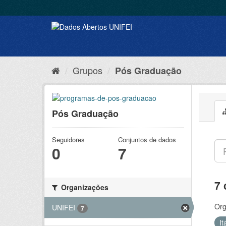
Grupos
Pós Graduação
Pós Graduação
Seguidores
Conjuntos de dados
0
7
7 
Organizações
Org
UNIFEI
7
It