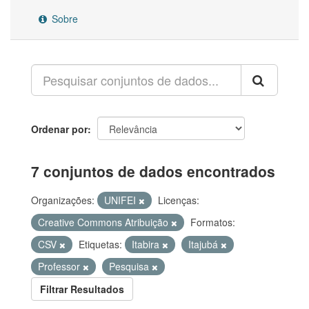
Sobre
Ordenar por
7 conjuntos de dados encontrados
Organizações:
UNIFEI
Licenças:
Creative Commons Atribuição
Formatos:
CSV
Etiquetas:
Itabira
Itajubá
Professor
Pesquisa
Filtrar Resultados