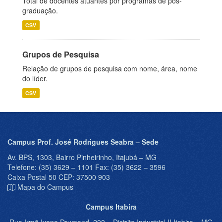
Total de docentes atuantes por programas de pós-
graduação.
CSV
Grupos de Pesquisa
Relação de grupos de pesquisa com nome, área, nome
do líder.
CSV
Campus Prof. José Rodrigues Seabra – Sede
Av. BPS, 1303, Bairro Pinheirinho, Itajubá – MG
Telefone: (35) 3629 – 1101 Fax: (35) 3622 – 3596
Caixa Postal 50 CEP: 37500 903
Mapa do Campus
Campus Itabira