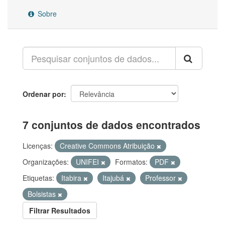
Sobre
Ordenar por
7 conjuntos de dados encontrados
Licenças:
Creative Commons Atribuição
Organizações:
UNIFEI
Formatos:
PDF
Etiquetas:
Itabira
Itajubá
Professor
Bolsistas
Filtrar Resultados