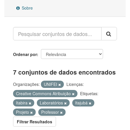
Sobre
Ordenar por
7 conjuntos de dados encontrados
Organizações:
UNIFEI
Licenças:
Creative Commons Atribuição
Etiquetas:
Itabira
Laboratórios
Itajubá
Projeto
Professor
Filtrar Resultados