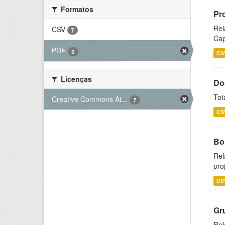
Formatos
Pr
Rel
CSV
7
Cap
PDF
2
CS
Licenças
Do
Tot
Creative Commons At...
7
CS
Bol
Rel
pro
CS
Gr
Rel