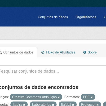
Conjuntos de dados
Organizações
G
Conjuntos de dados
Fluxo de Atividades
Sobre
conjuntos de dados encontrados
enças:
Creative Commons Atribuição
Formatos:
PDF
quetas:
Itabira
Laboratórios
Itajubá
Professor