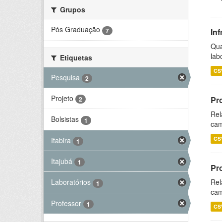
Grupos
Pós Graduação
7
Inf
Qua
lab
Etiquetas
CS
Pesquisa
2
Projeto
Pr
2
Rel
Bolsistas
1
cam
CS
Itabira
1
Itajubá
1
Pr
Rel
Laboratórios
1
cam
Professor
1
CS