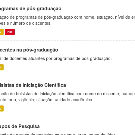
ogramas de pós-graduação
ação de programas de pós-graduação com nome, situação, nível de ens
es e número de discentes.
V
PDF
centes na pós-graduação
al de docentes atuantes por programas de pós-graduação.
V
sistas de Iniciação Científica
ação de bolsistas de iniciação científica com nome do discente, número 
jeto, ano, vigência, situação, unidade acadêmica.
V
upos de Pesquisa
ação de grupos de pesquisa com nome, área, nome do líder.