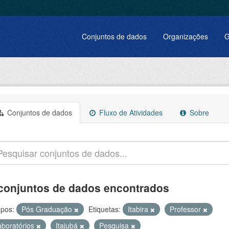
Conjuntos de dados
Organizações
G
Conjuntos de dados
Fluxo de Atividades
Sobre
conjuntos de dados encontrados
pos:
Pós Graduação
Etiquetas:
Itabira
Professor
aboratórios
Itajubá
Pesquisa