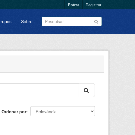
Entrar
Registrar
rupos
Sobre
Ordenar por