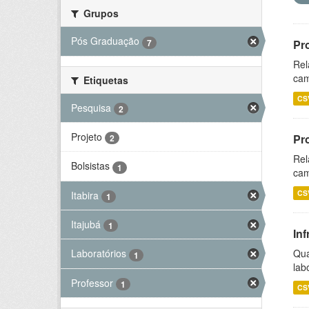
Grupos
Pós Graduação
7
Pr
Rel
cam
Etiquetas
CS
Pesquisa
2
Projeto
Pr
2
Rel
Bolsistas
1
cam
CS
Itabira
1
Itajubá
1
Inf
Qua
Laboratórios
1
lab
Professor
1
CS