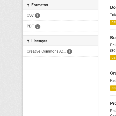
Formatos
Do
Tot
CSV
7
CS
PDF
2
Bol
Licenças
Rel
pro
Creative Commons At...
7
CS
Gr
Rel
CS
Pr
Rel
Cap